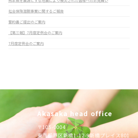
熊本県を震源とする地震により被災された皆様へのお見舞い
社会保険潜脱事案に関するご報告
誓約書ご提出のご案内
【第三報】7月度定例会のご案内
7月度定例会のご案内
Akasaka head office
〒
105-0004
東京都港区新橋1-12-9新橋プレイス801