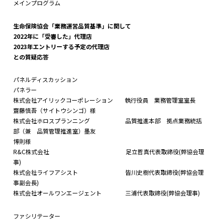
メインプログラム
生命保険協会「業務運営品質基準」に関して
2022年に「受審した」代理店
2023年エントリーする予定の代理店
との質疑応答
パネルディスカッション
パネラー
株式会社アイリックコーポレーション 執行役員 業務管理室室長
齋藤慎吾（サイトウシンゴ）様
株式会社ホロスプランニング 品質推進本部 拠点業務統括
部（兼 品質管理推進室）墨友
博則様
R&C株式会社 足立哲真代表取締役(弊協会理
事)
株式会社ライフアシスト 皆川史樹代表取締役(弊協会理
事副会長)
株式会社オールワンエージェント 三浦代表取締役(弊協会理事)
ファシリテーター