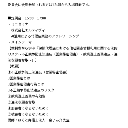
委員会に会場参加される方は12:45から入場可能です。
■定例会 15:00‐17:00
・ミニセミナー
株式会社エルティヴィー
AI活用による代理店業務のアウトソーシング
・メインテーマ
【裁判例から学ぶ『保険代理店における他社顧客情報利用に関する法的
リスク～不正競争防止法違反（営業秘密侵害）・競業避止義務違反・違
法な顧客奪取～』】
【概要】
①不正競争防止法違反（営業秘密侵害）
営業秘密とは
営業秘密侵害行為とは
不正競争防止法違反のリスク
②競業避止義務の有効性
③違法な顧客奪取
④加害者にならないために
⑤被害者にならないために
講師：ほくと弁護士法人 金子恭介先生