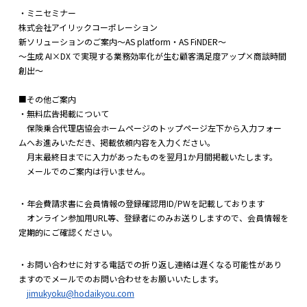
・ミニセミナー
株式会社アイリックコーポレーション
新ソリューションのご案内～AS platform・AS FiNDER～
～生成 AI×DX で実現する業務効率化が生む顧客満足度アップ×商談時間
創出～
■その他ご案内
・無料広告掲載について
保険乗合代理店協会ホームページのトップページ左下から入力フォー
ムへお進みいただき、掲載依頼内容を入力ください。
月末最終日までに入力があったものを翌月1か月間掲載いたします。
メールでのご案内は行いません。
・年会費請求書に会員情報の登録確認用ID/PWを記載しております
オンライン参加用URL等、登録者にのみお送りしますので、会員情報を
定期的にご確認ください。
・お問い合わせに対する電話での折り返し連絡は遅くなる可能性があり
ますのでメールでのお問い合わせをお願いいたします。
jimukyoku@hodaikyou.com