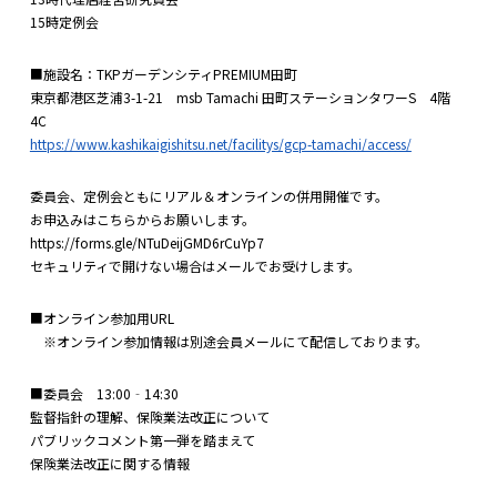
15時定例会
■施設名：TKPガーデンシティPREMIUM田町
東京都港区芝浦3-1-21 msb Tamachi 田町ステーションタワーS 4階
4C
https://www.kashikaigishitsu.net/facilitys/gcp-tamachi/access/
委員会、定例会ともにリアル＆オンラインの併用開催です。
お申込みはこちらからお願いします。
https://forms.gle/NTuDeijGMD6rCuYp7
セキュリティで開けない場合はメールでお受けします。
■オンライン参加用URL
※オンライン参加情報は別途会員メールにて配信しております。
■委員会 13:00‐14:30
監督指針の理解、保険業法改正について
パブリックコメント第一弾を踏まえて
保険業法改正に関する情報