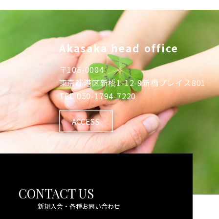
Akasaka head office
〒
105-0004
東京都港区新橋1-12-9新橋プレイス801
TEL
050-1794-7220
ACCESS
CONTACT US
新規入会・各種お問い合わせ