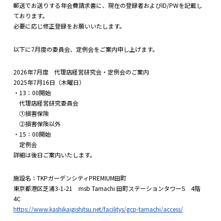
郵送でお送りする年会費請求書に、現在の登録者およびID/PWを記載し
ております。
必要に応じ修正登録をお願いいたします。
以下に7月度の委員会、定例会をご案内申し上げます。
2026年7月度 代理店経営研究会・定例会のご案内
2025年7月16日（木曜日）
・13：00開始
代理店経営研究委員会
①損害保険
②損害保険以外
・15：00開始
定例会
詳細は後日ご案内いたします。
施設名：TKPガーデンシティPREMIUM田町
東京都港区芝浦3-1-21 msb Tamachi 田町ステーションタワーS 4階
4C
https://www.kashikaigishitsu.net/facilitys/gcp-tamachi/access/