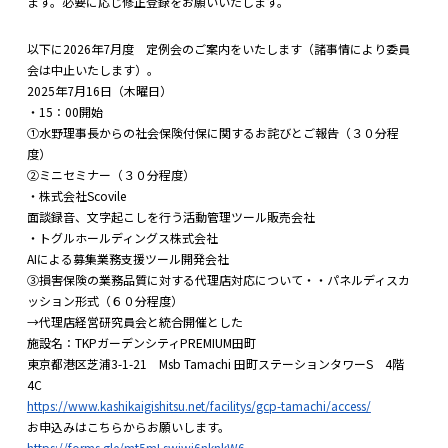
ます。必要に応じ修正登録をお願いいたします。
以下に2026年7月度 定例会のご案内をいたします（諸事情により委員
会は中止いたします）。
2025年7月16日（木曜日）
・15：00開始
①水野理事長からの社会保険付保に関するお詫びとご報告（３０分程
度）
②ミニセミナー（３０分程度）
・株式会社Scovile
面談録音、文字起こしを行う活動管理ツール販売会社
・トグルホールディングス株式会社
AIによる募集業務支援ツール開発会社
③損害保険の業務品質に対する代理店対応について・・パネルディスカ
ッション形式（６０分程度）
→代理店経営研究員会と統合開催とした
施設名：TKPガーデンシティPREMIUM田町
東京都港区芝浦3-1-21 Msb Tamachi 田町ステーションタワーS 4階
4C
https://www.kashikaigishitsu.net/facilitys/gcp-tamachi/access/
お申込みはこちらからお願いします。
https://forms.gle/mt5mLswiwi6nknkW6