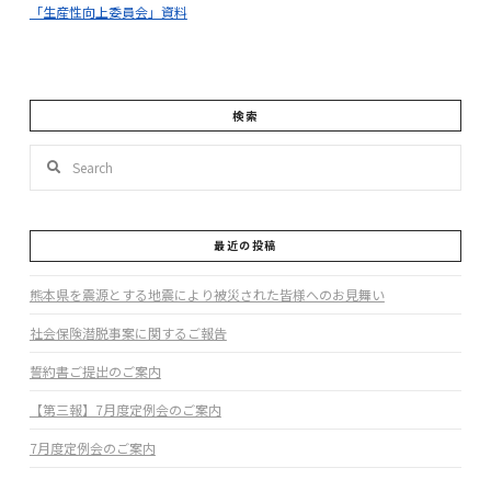
「生産性向上委員会」資料
検索
Search
最近の投稿
熊本県を震源とする地震により被災された皆様へのお見舞い
社会保険潜脱事案に関するご報告
誓約書ご提出のご案内
【第三報】7月度定例会のご案内
7月度定例会のご案内