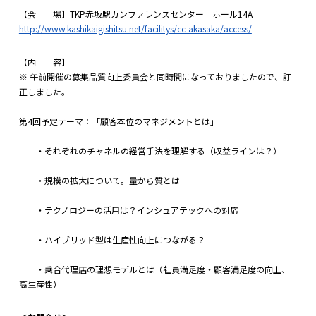
【会 場】TKP赤坂駅カンファレンスセンター ホール14A
http://www.kashikaigishitsu.net/facilitys/cc-akasaka/access/
【内 容】
※ 午前開催の募集品質向上委員会と同時間になっておりましたので、訂
正しました。
第4回予定テーマ：「顧客本位のマネジメントとは」
・それぞれのチャネルの経営手法を理解する（収益ラインは？）
・規模の拡大について。量から質とは
・テクノロジーの活用は？インシュアテックへの対応
・ハイブリッド型は生産性向上につながる？
・乗合代理店の理想モデルとは（社員満足度・顧客満足度の向上、
高生産性）