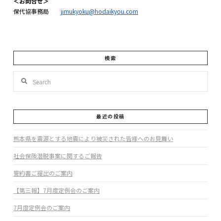
＜お問合せ＞
保代協事務局
jimukyoku@hodaikyou.com
検索
Search
最近の投稿
熊本県を震源とする地震により被災された皆様へのお見舞い
社会保険潜脱事案に関するご報告
誓約書ご提出のご案内
【第三報】7月度定例会のご案内
7月度定例会のご案内