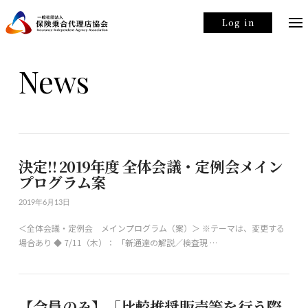
Log in
News
決定!! 2019年度 全体会議・定例会メイン
プログラム案
2019年6月13日
＜全体会議・定例会 メインプログラム（案）＞ ※テーマは、変更する
場合あり ◆ 7/11（木）： 「新通達の解説／検査現 …
【会員のみ】「比較推奨販売等を行う際