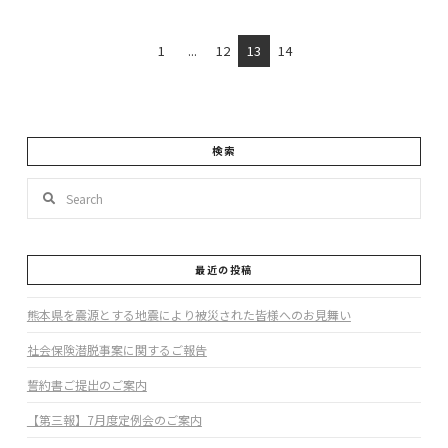
1
...
12
13
14
検索
Search
最近の投稿
熊本県を震源とする地震により被災された皆様へのお見舞い
社会保険潜脱事案に関するご報告
誓約書ご提出のご案内
【第三報】7月度定例会のご案内